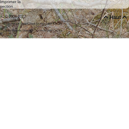
Imprimer la
section...
© 2004-2017
Haut


Propulsé par GuppY
Sous Licence Libre CeCILL
Skins Papinou GuppY 5
Licence Libre CeCILL