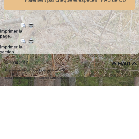
Paiement par chèque et espèces ; PAS de CB
Imprimer la
page...
Imprimer la
section...
© 2004-2017
Haut


Propulsé par GuppY
Sous Licence Libre CeCILL
Skins Papinou GuppY 5
Licence Libre CeCILL