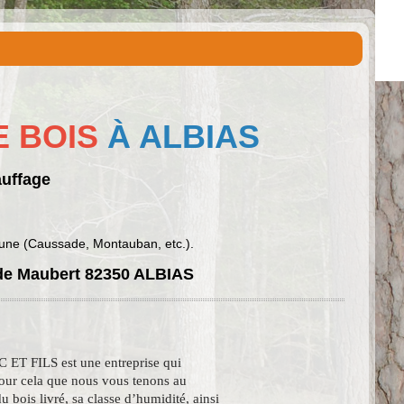
E BOIS
À ALBIAS
auffage
mmune (Caussade, Montauban, etc.).
 de Maubert 82350 ALBIAS
C ET FILS est une entreprise qui
pour cela que nous vous tenons au
u bois livré, sa classe d’humidité, ainsi