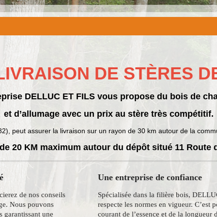
LIVRAISON DE STÈRES D
eprise DELLUC ET FILS vous propose du bois de ch
et d’allumage avec un prix au stère très compétitif.
 (82), peut assurer la livraison sur un rayon de 30 km autour de la co
 de 20 KM maximum autour du dépôt situé 11 Route
é
Une entreprise de confiance
cierez de nos conseils
Spécialisée dans la filière bois, DELLU
kage. Nous pouvons
respecte les normes en vigueur. C’est 
s garantissant une
courant de l’essence et de la longueur d